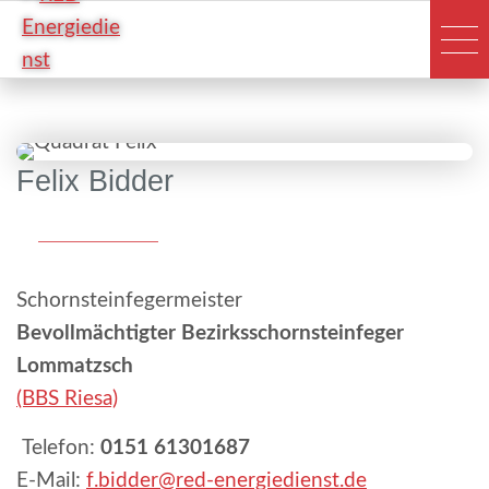
Felix Bidder
Schornsteinfegermeister
Bevollmächtigter Bezirksschornsteinfeger
Lommatzsch
(BBS Riesa)
Telefon:
0151 61301687
_
E-Mail:
f.bidder
red-energiedienst.de